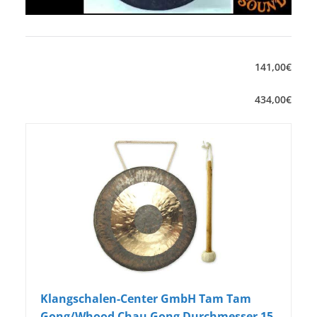
141
,
00
€
434
,
00
€
Klangschalen-Center GmbH Tam Tam
Gong/Whood Chau Gong Durchmesser 15